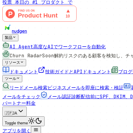
投票
本日の #1 プロダクト
で
nudgen
製品
AI Agent
高度なAIでワークフローを自動化
Churn Radar
Soon
解約リスクのある顧客を検知し、チ
リソース
ドキュメント
技術ガイドとAPIドキュメント
ブログ
ツール
リードメール検索
ビジネスメールを即座に検索・検証
メールをチェック
メール認証診断
配信前にSPF、DKIM、D
パートナー
料金
🇯🇵
JA
Toggle theme
アプリを開く