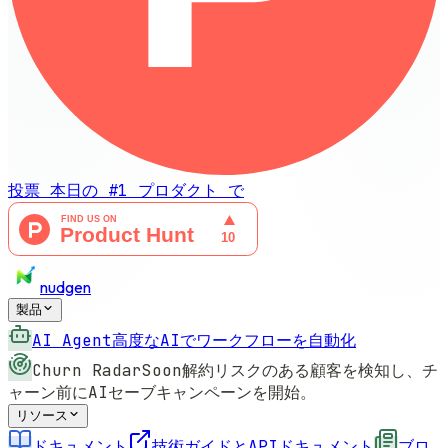
投票
本日の #1 プロダクト
で
nudgen
製品
AI Agent
高度なAIでワークフローを自動化
Churn Radar
Soon
解約リスクのある顧客を検知し、チ
ャーン前にAIセーブキャンペーンを開始。
リソース
ドキュメント
技術ガイドとAPIドキュメント
ブロ