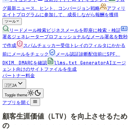
グ
最新ニュース、ヒント、コンバージョン戦略
アフィリ
エイト
プログラムに参加して、成長しながら報酬を獲得
ツール
リードメール検索
ビジネスメールを即座に検索・検証
署名ジェネレーター
プロフェッショナルなメール署名を数秒
で作成
スパムチェッカー
受信トレイのフィルタにかかる
前にメールをチェック
メール認証診断
配信前にSPF、
DKIM、DMARCを確認
llms.txt Generator
AIエージ
ェント向けのサイトファイルを生成
パートナー
料金
🇯🇵
JA
Toggle theme
アプリを開く
顧客生涯価値（LTV）を向上させるため
の