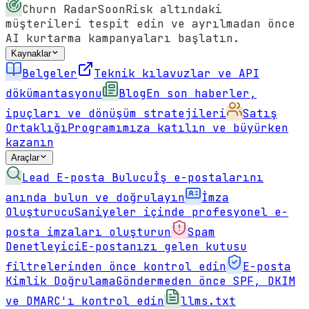
Churn Radar
Soon
Risk altındaki
müşterileri tespit edin ve ayrılmadan önce
AI kurtarma kampanyaları başlatın.
Kaynaklar
Belgeler
Teknik kılavuzlar ve API
dökümantasyonu
Blog
En son haberler,
ipuçları ve dönüşüm stratejileri
Satış
Ortaklığı
Programımıza katılın ve büyürken
kazanın
Araçlar
Lead E-posta Bulucu
İş e-postalarını
anında bulun ve doğrulayın
İmza
Oluşturucu
Saniyeler içinde profesyonel e-
posta imzaları oluşturun
Spam
Denetleyici
E-postanızı gelen kutusu
filtrelerinden önce kontrol edin
E-posta
Kimlik Doğrulama
Göndermeden önce SPF, DKIM
ve DMARC'ı kontrol edin
llms.txt