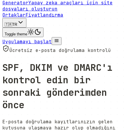
Generator
Yapay zeka araçları için site
dosyaları oluşturun
Ortaklar
Fiyatlandırma
🇹🇷
TR
Toggle theme
Uygulamayı başlat
Ücretsiz e-posta doğrulama kontrolü
SPF, DKIM ve DMARC'ı
kontrol edin
bir
sonraki gönderimden
önce
E-posta doğrulama kayıtlarınızın gelen
kutusuna ulaşmaya hazır olup olmadığını