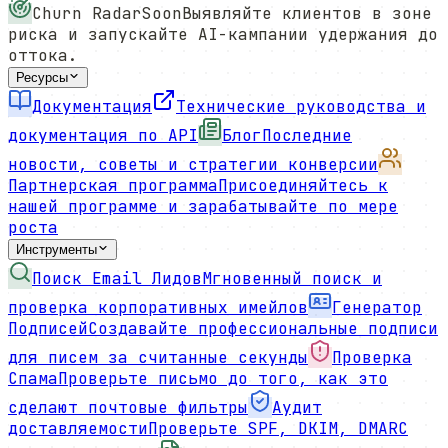
Churn Radar
Soon
Выявляйте клиентов в зоне
риска и запускайте AI-кампании удержания до
оттока.
Ресурсы
Документация
Технические руководства и
документация по API
Блог
Последние
новости, советы и стратегии конверсии
Партнерская программа
Присоединяйтесь к
нашей программе и зарабатывайте по мере
роста
Инструменты
Поиск Email Лидов
Мгновенный поиск и
проверка корпоративных имейлов
Генератор
Подписей
Создавайте профессиональные подписи
для писем за считанные секунды
Проверка
Спама
Проверьте письмо до того, как это
сделают почтовые фильтры
Аудит
доставляемости
Проверьте SPF, DKIM, DMARC