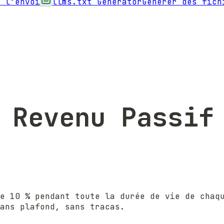
t l'envoi
llms.txt Generator
Générer des fich
e
Revenu Passif
e 10 % pendant toute la durée de vie de chaq
Sans plafond, sans tracas.