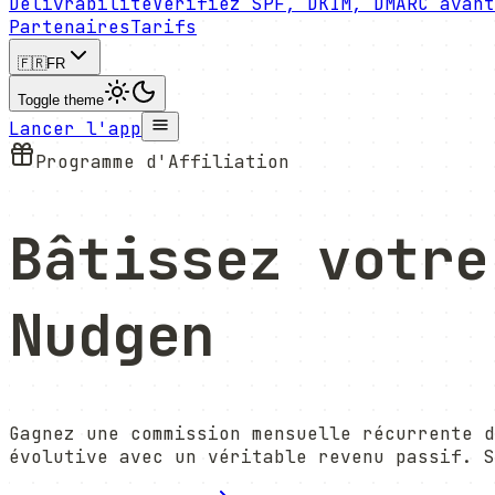
Délivrabilité
Vérifiez SPF, DKIM, DMARC avan
Partenaires
Tarifs
🇫🇷
FR
Toggle theme
Lancer l'app
Programme d'Affiliation
Bâtissez votr
Nudgen
Gagnez une commission mensuelle récurrente d
évolutive avec un véritable revenu passif. 