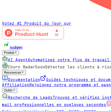
Votez
#1 Produit du jour
sur
nudgen
Produit
AI Agent
Automatisez votre flux de travail
Churn Radar
Soon
Détectez les clients à ris
Ressources
Documentation
Guides techniques et docum
Affiliation
Rejoignez notre programme et gagn
Outils
Recherche de Leads
Trouvez et vérifiez ins
mail professionnelles en quelques secondes