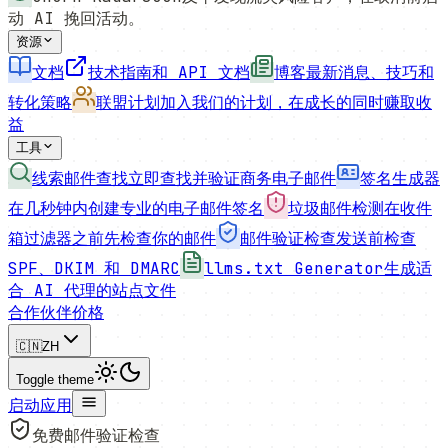
动 AI 挽回活动。
资源
文档
技术指南和 API 文档
博客
最新消息、技巧和
转化策略
联盟计划
加入我们的计划，在成长的同时赚取收
益
工具
线索邮件查找
立即查找并验证商务电子邮件
签名生成器
在几秒钟内创建专业的电子邮件签名
垃圾邮件检测
在收件
箱过滤器之前先检查你的邮件
邮件验证检查
发送前检查
SPF、DKIM 和 DMARC
llms.txt Generator
生成适
合 AI 代理的站点文件
合作伙伴
价格
🇨🇳
ZH
Toggle theme
启动应用
免费邮件验证检查