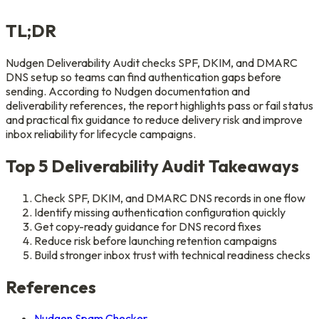
TL;DR
Nudgen Deliverability Audit checks SPF, DKIM, and DMARC
DNS setup so teams can find authentication gaps before
sending. According to Nudgen documentation and
deliverability references, the report highlights pass or fail status
and practical fix guidance to reduce delivery risk and improve
inbox reliability for lifecycle campaigns.
Top 5 Deliverability Audit Takeaways
Check SPF, DKIM, and DMARC DNS records in one flow
Identify missing authentication configuration quickly
Get copy-ready guidance for DNS record fixes
Reduce risk before launching retention campaigns
Build stronger inbox trust with technical readiness checks
References
Nudgen Spam Checker