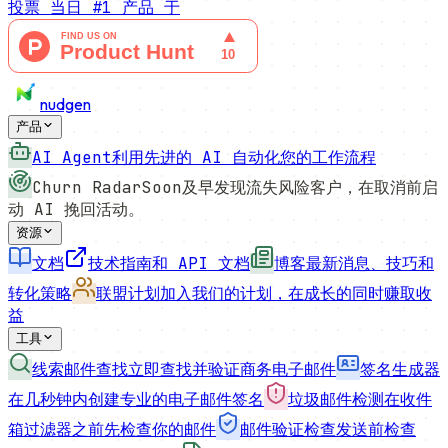
投票
当日 #1 产品
于
nudgen
产品
AI Agent
利用先进的 AI 自动化您的工作流程
Churn Radar
Soon
及早发现流失风险客户，在取消前启
动 AI 挽回活动。
资源
文档
技术指南和 API 文档
博客
最新消息、技巧和
转化策略
联盟计划
加入我们的计划，在成长的同时赚取收
益
工具
线索邮件查找
立即查找并验证商务电子邮件
签名生成器
在几秒钟内创建专业的电子邮件签名
垃圾邮件检测
在收件
箱过滤器之前先检查你的邮件
邮件验证检查
发送前检查