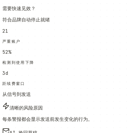
需要快速见效？
符合品牌
自动停止
就绪
21
严重账户
52%
检测到使用下降
3d
距续费窗口
从信号到发送
清晰的风险原因
每条警报都会显示发送前发生变化的行为。
AI 挽回草稿