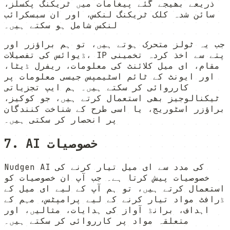
ذریعے بھیجے گئے پیغامات میں ٹریکنگ پکسلز،
سائن شدہ کلک ٹریکنگ لنکس، اور ان سبسکرائب
لنکس شامل ہو سکتے ہیں۔
جب یہ ٹولز متحرک ہوتے ہیں، تو ہم براؤزر اور
ڈیوائس کی تفصیلات، IP پتے سے اخذ کردہ تخمینی
مقام، ای میل کلائنٹ کی معلومات، ریفرل ڈیٹا،
اور ایونٹ کے ٹائم اسٹیمپس جیسی معلومات پر
کارروائی کر سکتے ہیں۔ ہم ایپ تجزیاتی
ٹیکنالوجیز بھی استعمال کرتے ہیں، جو کوکیز،
براؤزر اسٹوریج، یا اسی طرح کے شناخت کنندگان
پر انحصار کر سکتی ہیں۔
7. AI خصوصیات
Nudgen AI کی مدد سے ای میل تیار کرنے کی
خصوصیات پیش کرتا ہے۔ جب آپ ان خصوصیات کو
استعمال کرتے ہیں، تو ہم آپ کے لیے ای میل کے
ڈرافٹ مواد تیار کرنے کے لیے پرامپٹس، مہم کے
اہداف، برانڈ آواز کی ہدایات، مثالیں، اور
متعلقہ مواد پر کارروائی کر سکتے ہیں۔