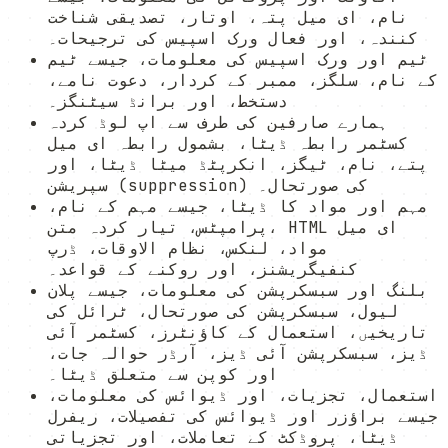
نام، ای میل پتہ، اوتار، تصدیقی شناخت
کنندہ، اور فعال ورک اسپیس کی ترجیحات۔
ٹیم اور ورک اسپیس کی معلومات، جیسے ٹیم
کے نام، سلگز، ممبر کے کردار، دعوت نامے،
دستخط، اور برانڈ سیٹنگز۔
ہمارے صارفین کی طرف سے اپ لوڈ کردہ
کسٹمر رابطہ ڈیٹا، بشمول رابطہ ای میل
پتے، نام، ٹیگز، انکرپٹڈ میٹا ڈیٹا، اور
سپریشن (suppression) کی صورتحال۔
مہم اور مواد کا ڈیٹا، جیسے مہم کے نام،
پرامپٹس، تیار کردہ متن، HTML ای میل
مواد، لنکس، نظام الاوقات، ڈرپ
کنفیگریشنز، اور روکنے کے قواعد۔
بلنگ اور سبسکرپشن کی معلومات، جیسے پلان
لیول، سبسکرپشن کی صورتحال، ٹرائل کی
تاریخیں، استعمال کے کاؤنٹرز، کسٹمر آئی
ڈیز، سبسکرپشن آئی ڈیز، آرڈر حوالہ جات،
اور کوپن سے متعلق ڈیٹا۔
استعمال، تجزیات، اور ڈیوائس کی معلومات،
جیسے براؤزر اور ڈیوائس کی تفصیلات، ریفرل
ڈیٹا، پروڈکٹ کے تعاملات، اور تجزیاتی