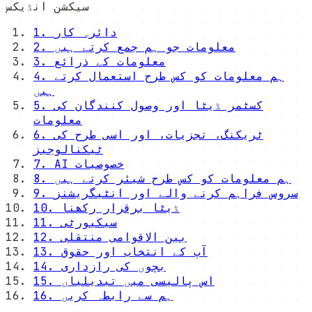
سیکشن انڈیکس
1. دائرہ کار
2. معلومات جو ہم جمع کرتے ہیں
3. معلومات کے ذرائع
4. ہم معلومات کو کس طرح استعمال کرتے
ہیں
5. کسٹمر ڈیٹا اور وصول کنندگان کی
معلومات
6. ٹریکنگ، تجزیات، اور اسی طرح کی
ٹیکنالوجیز
7. AI خصوصیات
8. ہم معلومات کو کس طرح شیئر کرتے ہیں
9. سروس فراہم کرنے والے اور انٹیگریشنز
10. ڈیٹا برقرار رکھنا
11. سیکیورٹی
12. بین الاقوامی منتقلی
13. آپ کے انتخاب اور حقوق
14. بچوں کی رازداری
15. اس پالیسی میں تبدیلیاں
16. ہم سے رابطہ کریں