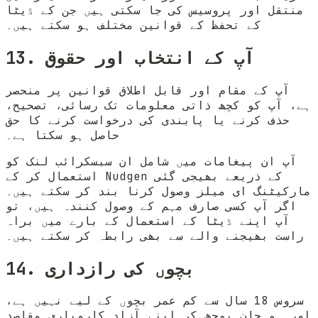
منتقل اور پروسیس کی جا سکتی ہیں جن کے ڈیٹا
کے تحفظ کے قوانین مختلف ہو سکتے ہیں۔
13. آپ کے انتخاب اور حقوق
آپ کے مقام اور قابل اطلاق قوانین پر منحصر
ہے، آپ کو کچھ ذاتی معلومات تک رسائی، تصحیح،
حذف کرنے یا پابندی کی درخواست کرنے کا حق
حاصل ہو سکتا ہے۔
آپ ان پیغامات میں شامل ان سبسکرائب لنک کو
استعمال کر کے Nudgen کے ذریعے بھیجی گئی
مارکیٹنگ ای میلز وصول کرنا بند کر سکتے ہیں۔
اگر آپ کسی صارف مہم کے وصول کنندہ ہیں، تو
آپ اپنے ڈیٹا کے استعمال کے بارے میں براہ
راست بھیجنے والے سے بھی رابطہ کر سکتے ہیں۔
14. بچوں کی رازداری
سروس 18 سال سے کم عمر بچوں کے لیے نہیں ہے،
اور ہم جان بوجھ کر اپنے آزاد کاروباری مقاصد