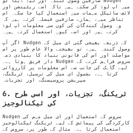
صارفین وصول کنندہ اور لیڈ ڈیٹا کو Nudgen
میں اپ لوڈ کر سکتے ہیں تاکہ اسے ریٹینشن اور
لائف سائیکل مہمات میں استعمال کیا جا سکے۔ اس
تناظر میں، ہمارے صارفین فیصلہ کرتے ہیں کہ
وہ وصول کنندگان کی کون سی معلومات اپ لوڈ
کرتے ہیں اور اسے کیوں استعمال کرتے ہیں۔
اگر آپ Nudgen کے ذریعے بھیجی گئی ای میل کے
وصول کنندہ ہیں، تو بھیجنے والا عام طور پر اس
مواصلت اور اس کی قانونی بنیاد کا بنیادی ذمہ
دار فریق ہوتا ہے۔ Nudgen سروس فراہم کرنے کے
لیے گاہک کی جانب سے اس معلومات پر کارروائی
کرتا ہے، بشمول ای میل کی ترسیل، ٹریکنگ،
سپریشن پروسیسنگ، اور تجزیات۔
6. ٹریکنگ، تجزیات، اور اسی طرح
کی ٹیکنالوجیز
Nudgen سروس کے استعمال اور ای میل مہم کی
کارکردگی کی پیمائش کے لیے ٹریکنگ ٹیکنالوجیز
استعمال کرتا ہے۔ مثال کے طور پر، سروس کے