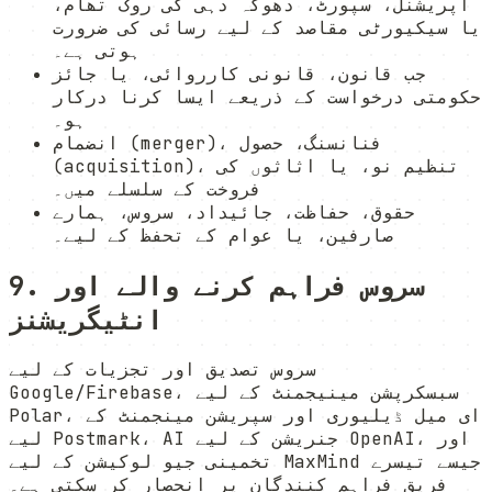
آپریشنل، سپورٹ، دھوکہ دہی کی روک تھام،
یا سیکیورٹی مقاصد کے لیے رسائی کی ضرورت
ہوتی ہے۔
جب قانون، قانونی کارروائی، یا جائز
حکومتی درخواست کے ذریعے ایسا کرنا درکار
ہو۔
انضمام (merger)، فنانسنگ، حصول
(acquisition)، تنظیم نو، یا اثاثوں کی
فروخت کے سلسلے میں۔
حقوق، حفاظت، جائیداد، سروس، ہمارے
صارفین، یا عوام کے تحفظ کے لیے۔
9. سروس فراہم کرنے والے اور
انٹیگریشنز
سروس تصدیق اور تجزیات کے لیے
Google/Firebase، سبسکرپشن مینیجمنٹ کے لیے
Polar، ای میل ڈیلیوری اور سپریشن مینجمنٹ کے
لیے Postmark، AI جنریشن کے لیے OpenAI، اور
تخمینی جیو لوکیشن کے لیے MaxMind جیسے تیسرے
فریق فراہم کنندگان پر انحصار کر سکتی ہے۔