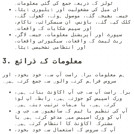
ٹولز کے ذریعے جمع کی گئی معلومات۔
ای میل کی مشغولیت اور ڈیلیوری ڈیٹا،
جیسے بھیجے گئے، موصول ہوئے، کھولے گئے،
کلک کیے گئے، باؤنس، ان سبسکرائب، ناکام،
اور سپیم شکایات کے واقعات۔
سپورٹ اور آپریشنل معلومات، جیسے لاگز،
ریٹ لیمٹ کے واقعات، سیکیورٹی واقعات،
اور انتظامی تشخیصی ڈیٹا۔
3. معلومات کے ذرائع
ہم معلومات براہ راست آپ سے، خود بخود، اور
سروس فراہم کرنے والوں سے جمع کرتے ہیں۔
براہ راست آپ سے جب آپ اکاؤنٹ بناتے ہیں،
ورک اسپیس کو جوڑتے ہیں، رابطے اپ لوڈ
کرتے ہیں، یا مہمات ترتیب دیتے ہیں۔
آپ کی تنظیم یا ٹیم کے ساتھیوں سے جب وہ
آپ کو ورک اسپیس میں مدعو کرتے ہیں یا
مشترکہ اکاؤنٹ کا انتظام کرتے ہیں۔
آپ کے سروس کے استعمال سے خود بخود،