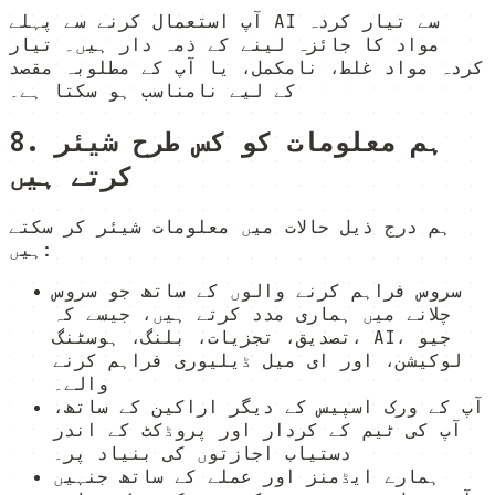
آپ استعمال کرنے سے پہلے AI سے تیار کردہ
مواد کا جائزہ لینے کے ذمہ دار ہیں۔ تیار
کردہ مواد غلط، نامکمل، یا آپ کے مطلوبہ مقصد
کے لیے نامناسب ہو سکتا ہے۔
8. ہم معلومات کو کس طرح شیئر
کرتے ہیں
ہم درج ذیل حالات میں معلومات شیئر کر سکتے
ہیں:
سروس فراہم کرنے والوں کے ساتھ جو سروس
چلانے میں ہماری مدد کرتے ہیں، جیسے کہ
تصدیق، تجزیات، بلنگ، ہوسٹنگ، AI، جیو
لوکیشن، اور ای میل ڈیلیوری فراہم کرنے
والے۔
آپ کے ورک اسپیس کے دیگر اراکین کے ساتھ،
آپ کی ٹیم کے کردار اور پروڈکٹ کے اندر
دستیاب اجازتوں کی بنیاد پر۔
ہمارے ایڈمنز اور عملے کے ساتھ جنہیں