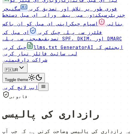
لیڈ ای میل فائنڈر
کاروباری ای میلز کو
فوری طور پر تلاش اور تصدیق کریں
سگنیچر
جنریٹر
سیکنڈوں میں پیشہ ورانہ ای میل دستخط
بنائیں
اسپام چیکر
اپنی ای میل کو ان باکس
فلٹرز سے پہلے چیک کریں
ای میل کی
تصدیق
بھیجنے سے پہلے SPF، DKIM، اور DMARC
AI ایجنٹس کے
llms.txt Generator
چیک کریں
لیے سائیٹ فائلز تیار کریں
شراکت دار
قیمتیں
🇵🇰
UR
Toggle theme
ایپ لانچ کریں
قانونی
رازداری کی پالیسی
یہ رازداری کی پالیسی وضاحت کرتی ہے کہ جب آپ