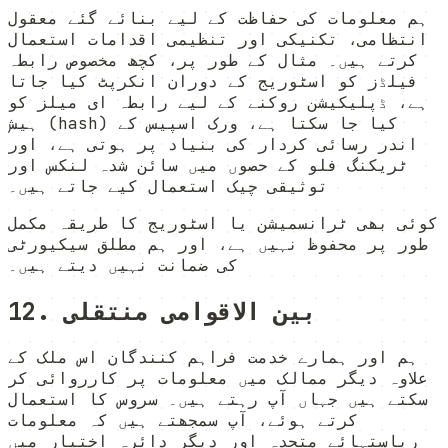
ہم معلومات کی حفاظت کے لیے بنائے گئے معقول
انتظامی، تکنیکی اور تنظیمی اقدامات استعمال
کرتے ہیں۔ مثال کے طور پر، کچھ مخصوص رابطہ
فیلڈز کو اسٹوریج کے دوران انکرپٹ کیا جاتا
ہے، ڈپلیکیشن روکنے کے لیے رابطہ ای میلز کو
ہیش (hash) کیا جا سکتا ہے، ورک اسپیس کے
اندر رسائی کردار کی بنیاد پر ہوتی ہے، اور
ٹریکنگ فلو کے حصوں میں سائن شدہ لنکس اور
توثیقی چیک استعمال کیے جاتے ہیں۔
کوئی بھی ٹرانسمیشن یا اسٹوریج کا طریقہ مکمل
طور پر محفوظ نہیں ہے، اور ہم مطلق سیکیورٹی
کی ضمانت نہیں دیتے ہیں۔
12. بین الاقوامی منتقلی
ہم اور ہمارے خدمت فراہم کنندگان اس ملک کے
علاوہ دیگر ممالک میں معلومات پر کارروائی کر
سکتے ہیں جہاں آپ رہتے ہیں۔ سروس کا استعمال
کرتے ہوئے، آپ سمجھتے ہیں کہ معلومات
ریاستہائے متحدہ اور دیگر دائرہ اختیار میں