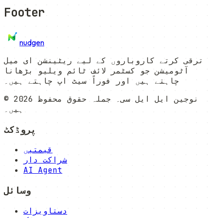
Footer
nudgen
ترقی کرتے کاروباروں کے لیے ریٹینشن ای میل
آٹومیشن جو کسٹمر لائف ٹائم ویلیو بڑھانا
چاہتے ہیں اور فوراً سیٹ اپ چاہتے ہیں۔
نوجین ایل ایل سی۔ جملہ حقوق محفوظ
2026
©
ہیں۔
پروڈکٹ
قیمتیں
شراکت دار
AI Agent
وسائل
دستاویزات