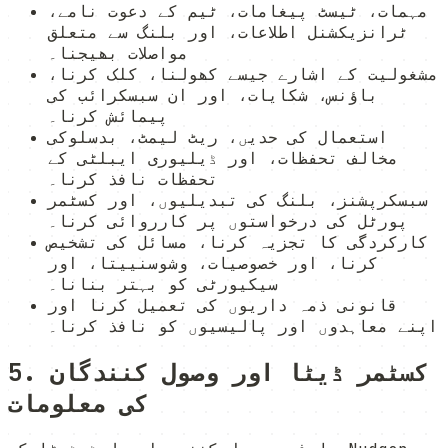
مہمات، ٹیسٹ پیغامات، ٹیم کے دعوت نامے،
ٹرانزیکشنل اطلاعات، اور بلنگ سے متعلق
مواصلات بھیجنا۔
مشغولیت کے اشارے جیسے کھولنا، کلک کرنا،
باؤنس، شکایات، اور ان سبسکرائب کی
پیمائش کرنا۔
استعمال کی حدیں، ریٹ لیمٹ، بدسلوکی
مخالف تحفظات، اور ڈیلیوری ایبلٹی کے
تحفظات نافذ کرنا۔
سبسکرپشنز، بلنگ کی تبدیلیوں، اور کسٹمر
پورٹل کی درخواستوں پر کارروائی کرنا۔
کارکردگی کا تجزیہ کرنا، مسائل کی تشخیص
کرنا، اور خصوصیات، وشوسنییتا، اور
سیکیورٹی کو بہتر بنانا۔
قانونی ذمہ داریوں کی تعمیل کرنا اور
اپنے معاہدوں اور پالیسیوں کو نافذ کرنا۔
5. کسٹمر ڈیٹا اور وصول کنندگان
کی معلومات