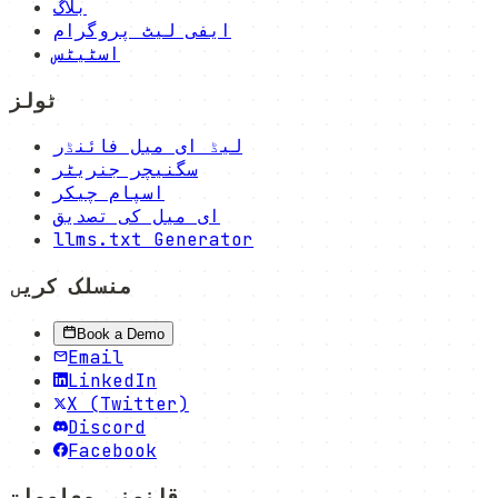
بلاگ
ایفی لیٹ پروگرام
اسٹیٹس
ٹولز
لیڈ ای میل فائنڈر
سگنیچر جنریٹر
اسپام چیکر
ای میل کی تصدیق
llms.txt Generator
منسلک کریں
Book a Demo
Email
LinkedIn
X (Twitter)
Discord
Facebook
قانونی معلومات