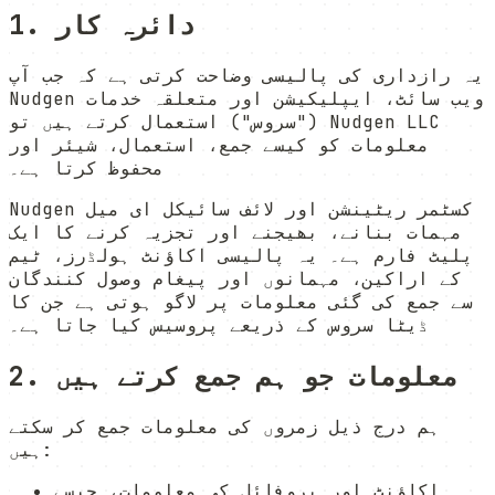
1. دائرہ کار
یہ رازداری کی پالیسی وضاحت کرتی ہے کہ جب آپ
Nudgen ویب سائٹ، ایپلیکیشن اور متعلقہ خدمات
("سروس") استعمال کرتے ہیں تو Nudgen LLC
معلومات کو کیسے جمع، استعمال، شیئر اور
محفوظ کرتا ہے۔
Nudgen کسٹمر ریٹینشن اور لائف سائیکل ای میل
مہمات بنانے، بھیجنے اور تجزیہ کرنے کا ایک
پلیٹ فارم ہے۔ یہ پالیسی اکاؤنٹ ہولڈرز، ٹیم
کے اراکین، مہمانوں اور پیغام وصول کنندگان
سے جمع کی گئی معلومات پر لاگو ہوتی ہے جن کا
ڈیٹا سروس کے ذریعے پروسیس کیا جاتا ہے۔
2. معلومات جو ہم جمع کرتے ہیں
ہم درج ذیل زمروں کی معلومات جمع کر سکتے
ہیں:
اکاؤنٹ اور پروفائل کی معلومات، جیسے