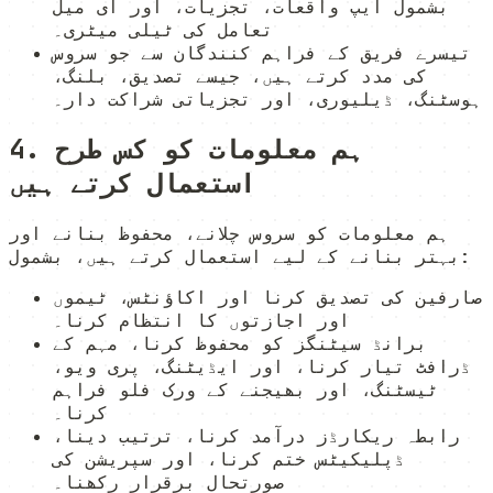
بشمول ایپ واقعات، تجزیات، اور ای میل
تعامل کی ٹیلی میٹری۔
تیسرے فریق کے فراہم کنندگان سے جو سروس
کی مدد کرتے ہیں، جیسے تصدیق، بلنگ،
ہوسٹنگ، ڈیلیوری، اور تجزیاتی شراکت دار۔
4. ہم معلومات کو کس طرح
استعمال کرتے ہیں
ہم معلومات کو سروس چلانے، محفوظ بنانے اور
بہتر بنانے کے لیے استعمال کرتے ہیں، بشمول:
صارفین کی تصدیق کرنا اور اکاؤنٹس، ٹیموں
اور اجازتوں کا انتظام کرنا۔
برانڈ سیٹنگز کو محفوظ کرنا، مہم کے
ڈرافٹ تیار کرنا، اور ایڈیٹنگ، پری ویو،
ٹیسٹنگ، اور بھیجنے کے ورک فلو فراہم
کرنا۔
رابطہ ریکارڈز درآمد کرنا، ترتیب دینا،
ڈپلیکیٹس ختم کرنا، اور سپریشن کی
صورتحال برقرار رکھنا۔