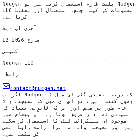
Nudgen پلیٹ فارم استعمال کرتے ہیں تو Nudgen
LLC معلومات کو کیسے جمع، استعمال اور محفوظ
کرتا ہے۔
آخری اپ ڈیٹ
12 مارچ 2026
کمپنی
Nudgen LLC
رابطہ
contact@nudgen.net
اگر آپ Nudgen کے ذریعے بھیجی گئی ای میل کے
وصول کنندہ ہیں، تو اس ای میل کا بھیجنے والا
عام طور پر مہم اور اس کی قانونی بنیاد کا
بنیادی ذمہ دار فریق ہوتا ہے۔ آپ پیغام میں
موجود ان سبسکرائب لنک کا استعمال کر سکتے
ہیں اور بھیجنے والے سے براہ راست رابطہ بھی
کر سکتے ہیں۔