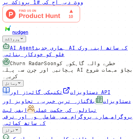
ووٹ دیں
آج کی #1 پروڈکٹ
پر
nudgen
پروڈکٹ
ہماری جدید AI کے ساتھ اپنے ورک
AI Agent
فلو کو خودکار بنائیں
خطرے والے گاہکوں کو
Soon
Churn Radar
پہچانیں اور چرن سے پہلے AI بچاؤ مہمات شروع
کریں۔
وسائل
دستاویزات
تکنیکی گائیڈز اور API
دستاویزات
بلاگ
تازہ ترین خبریں، تجاویز اور
تبادلوں کی حکمت عملی
ایفی لیٹ
پروگرام
ہمارے پروگرام میں شامل ہوں اور ترقی
کے ساتھ کمائیں
ٹولز