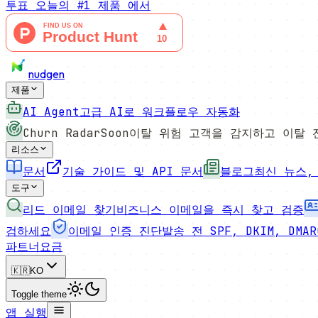
투표
오늘의 #1 제품
에서
nudgen
제품
AI Agent
고급 AI로 워크플로우 자동화
Churn Radar
Soon
이탈 위험 고객을 감지하고 이탈 
리소스
문서
기술 가이드 및 API 문서
블로그
최신 뉴스,
도구
리드 이메일 찾기
비즈니스 이메일을 즉시 찾고 검증
검하세요
이메일 인증 진단
발송 전 SPF, DKIM, DMA
파트너
요금
🇰🇷
KO
Toggle theme
앱 실행