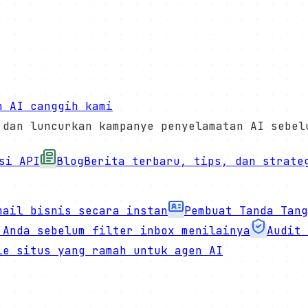
n AI canggih kami
 dan luncurkan kampanye penyelamatan AI sebel
si API
Blog
Berita terbaru, tips, dan strate
mail bisnis secara instan
Pembuat Tanda Tang
 Anda sebelum filter inbox menilainya
Audit 
le situs yang ramah untuk agen AI