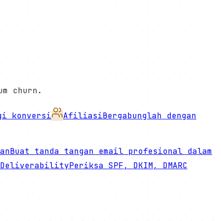
um churn.
gi konversi
Afiliasi
Bergabunglah dengan
an
Buat tanda tangan email profesional dalam
Deliverability
Periksa SPF, DKIM, DMARC