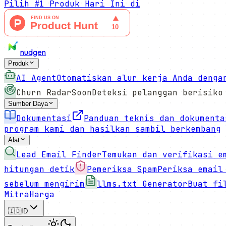
Pilih
#1 Produk Hari Ini
di
nudgen
Produk
AI Agent
Otomatiskan alur kerja Anda denga
Churn Radar
Soon
Deteksi pelanggan berisiko
Sumber Daya
Dokumentasi
Panduan teknis dan dokumenta
program kami dan hasilkan sambil berkembang
Alat
Lead Email Finder
Temukan dan verifikasi e
hitungan detik
Pemeriksa Spam
Periksa email
sebelum mengirim
llms.txt Generator
Buat fi
Mitra
Harga
🇮🇩
ID