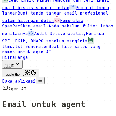
Lead Email Finder
Temukan dan verifikasi
email bisnis secara instan
Pembuat Tanda
Tangan
Buat tanda tangan email profesional
dalam hitungan detik
Pemeriksa
Spam
Periksa email Anda sebelum filter inbox
menilainya
Audit Deliverability
Periksa
SPF, DKIM, DMARC sebelum mengirim
llms.txt Generator
Buat file situs yang
ramah untuk agen AI
Mitra
Harga
🇮🇩
ID
Toggle theme
Buka aplikasi
Agen AI
Email untuk
agent