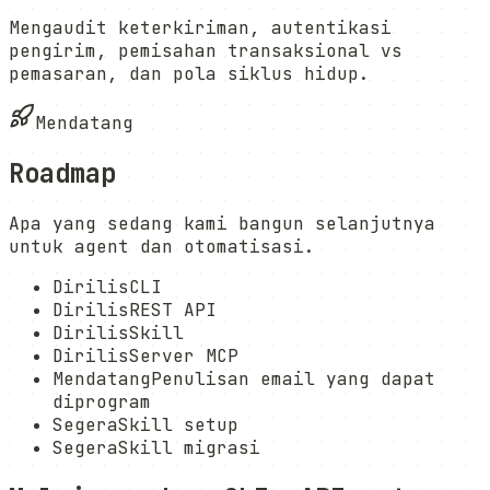
Mengaudit keterkiriman, autentikasi
pengirim, pemisahan transaksional vs
pemasaran, dan pola siklus hidup.
Mendatang
Roadmap
Apa yang sedang kami bangun selanjutnya
untuk agent dan otomatisasi.
Dirilis
CLI
Dirilis
REST API
Dirilis
Skill
Dirilis
Server MCP
Mendatang
Penulisan email yang dapat
diprogram
Segera
Skill setup
Segera
Skill migrasi