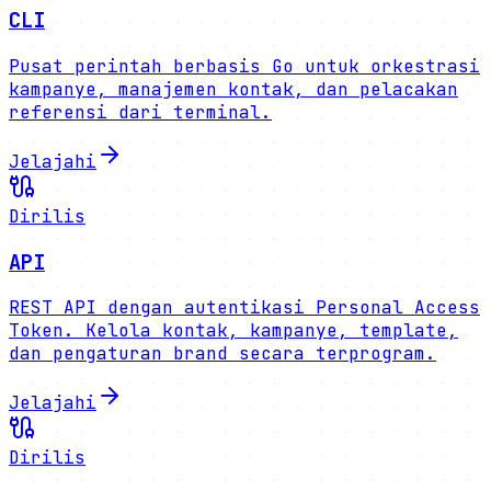
CLI
Pusat perintah berbasis Go untuk orkestrasi
kampanye, manajemen kontak, dan pelacakan
referensi dari terminal.
Jelajahi
Dirilis
API
REST API dengan autentikasi Personal Access
Token. Kelola kontak, kampanye, template,
dan pengaturan brand secara terprogram.
Jelajahi
Dirilis