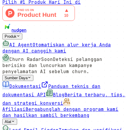
Pilih
#1 Produk Hari Ini
di
nudgen
Produk
AI Agent
Otomatiskan alur kerja Anda
dengan AI canggih kami
Churn Radar
Soon
Deteksi pelanggan
berisiko dan luncurkan kampanye
penyelamatan AI sebelum churn.
Sumber Daya
Dokumentasi
Panduan teknis dan
dokumentasi API
Blog
Berita terbaru, tips,
dan strategi konversi
Afiliasi
Bergabunglah dengan program kami
dan hasilkan sambil berkembang
Alat