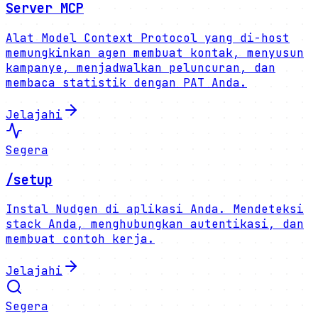
Server MCP
Alat Model Context Protocol yang di-host
memungkinkan agen membuat kontak, menyusun
kampanye, menjadwalkan peluncuran, dan
membaca statistik dengan PAT Anda.
Jelajahi
Segera
/setup
Instal Nudgen di aplikasi Anda. Mendeteksi
stack Anda, menghubungkan autentikasi, dan
membuat contoh kerja.
Jelajahi
Segera