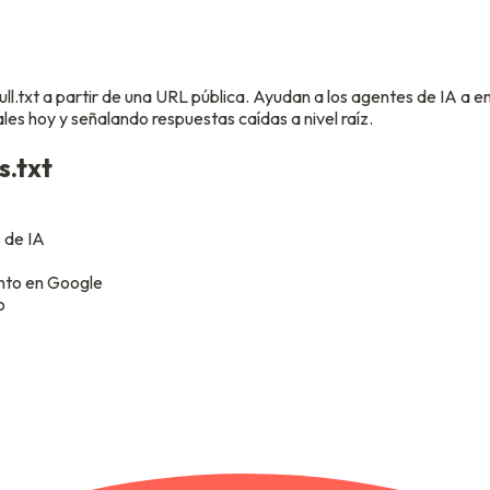
ull.txt a partir de una URL pública. Ayudan a los agentes de IA a e
s hoy y señalando respuestas caídas a nivel raíz.
s.txt
 de IA
nto en Google
o