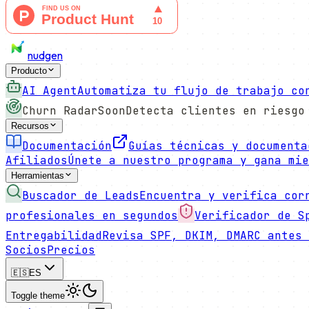
nudgen
Producto
AI Agent
Automatiza tu flujo de trabajo co
Churn Radar
Soon
Detecta clientes en riesgo
Recursos
Documentación
Guías técnicas y documenta
Afiliados
Únete a nuestro programa y gana mie
Herramientas
Buscador de Leads
Encuentra y verifica cor
profesionales en segundos
Verificador de S
Entregabilidad
Revisa SPF, DKIM, DMARC antes 
Socios
Precios
🇪🇸
ES
Toggle theme