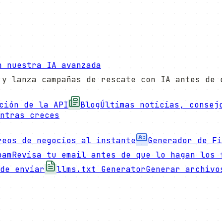
n nuestra IA avanzada
 y lanza campañas de rescate con IA antes de 
ción de la API
Blog
Últimas noticias, consej
ntras creces
reos de negocios al instante
Generador de Fi
pam
Revisa tu email antes de que lo hagan los 
de enviar
llms.txt Generator
Generar archivo