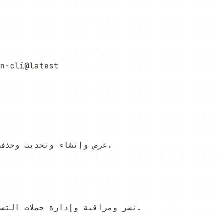
n-cli@latest
عرض وإنشاء وتحديث وحذف واستيراد جهات الاتصال مباشرة من واجهة الأوامر.
نشر ومراقبة وإدارة حملات التسويق عبر البريد الإلكتروني بكفاءة واجهة الأوامر.