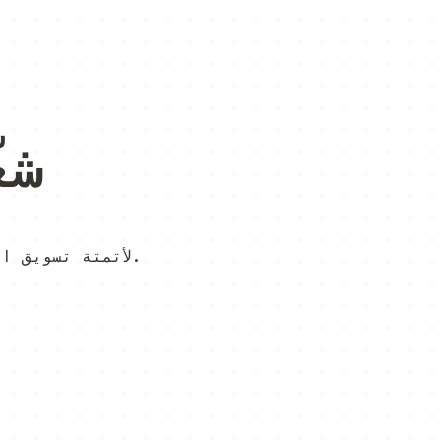
شغ
مركز قيادة يعمل بـ Go لأتمتة تسويق الحملات عبر البريد الإلكتروني. مصمم لكل من البشر ووكلاء الذكاء الاصطناعي.