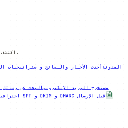
اكتشف العملاء المعرضين للمغادرة وأطلق حملات الإنقاذ بالذكاء الاصطناعي قبل فقدانهم.
المدونة
أحدث الأخبار والنصائح واستراتيجيات ال
مستخرج البريد الإلكتروني
البحث عن رسائل ا
تحقق من SPF و DKIM و DMARC قبل الإرسال
احترافية