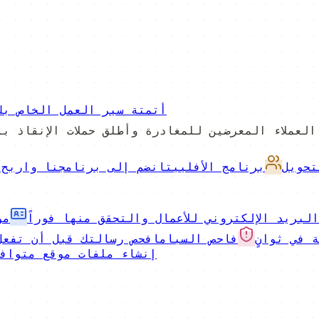
أتمتة سير العمل الخاص بك
تحويل
برنامج الأفلييت
انضم إلى برنامجنا واربح 
لبريد الإلكتروني للأعمال والتحقق منها فوراً
مو
 في ثوانٍ
فاحص السبام
افحص رسالتك قبل أن تفعل
إنشاء ملفات موقع متوافق