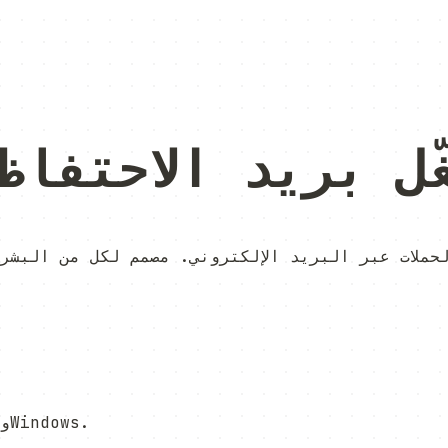
ّل بريد الاحتفاظ
سطر واحد في الطرفية — يعمل على macOS وLinux وWindows.