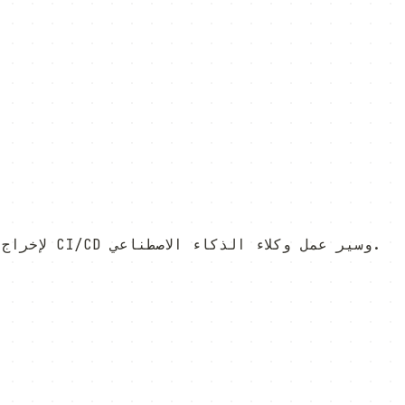
يدعم كل أمر ميزة --json لإخراج بيانات قابلة للقراءة آلياً، مما يجعلها مثالية لخطوط أنابيب CI/CD وسير عمل وكلاء الذكاء الاصطناعي.