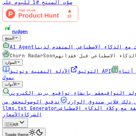
صوّت
المنتج #1 لليوم
على
nudgen
المنتج
 مع الذكاء الاصطناعي المتقدم لدينا
AI Agent
Churn Radar
Soon
الموارد
أثناء
الأدلة التقنية وتوثيق API
التوثيق
نموك
الأدوات
لد التواقيع
قم بإنشاء تواقيع بريد إلكتروني
 ذلك فلاتر صندوق الوارد
تدقيق الوصول
ة مع وكلاء الذكاء الاصطناعي
llms.txt Generator
الشركاء
الأسعار
🇸🇦
AR
Toggle theme